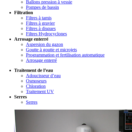
Ballons pression à vessie
Pompes de bassin
Filtration
Filtres à tamis
Filtres à gravier
Filtres à disques
Filtres Hydrocyclones
Arrosage enterré
Aspersion du gazon
Goutte à goutte et microjets
Programmation et fertilisation automatique
Arrosage enterré
Traitement de l’eau
Adoucisseur d’eau
Osmoseurs
Chloration
Traitement UV
Serres
Serres