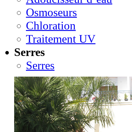
Osmoseurs
Chloration
Traitement UV
Serres
Serres